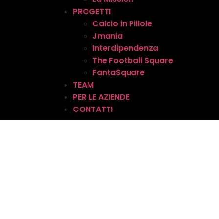
PROGETTI
Calcio in Pillole
Jmania
Interdipendenza
The Football Square
FantaSquare
TEAM
PER LE AZIENDE
CONTATTI