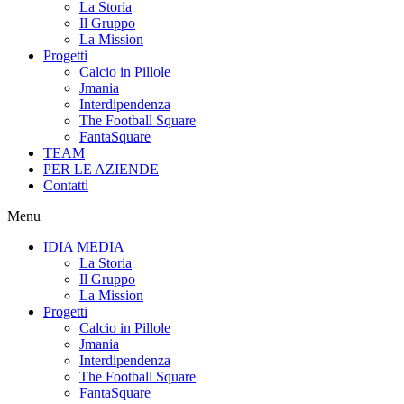
La Storia
Il Gruppo
La Mission
Progetti
Calcio in Pillole
Jmania
Interdipendenza
The Football Square
FantaSquare
TEAM
PER LE AZIENDE
Contatti
Menu
IDIA MEDIA
La Storia
Il Gruppo
La Mission
Progetti
Calcio in Pillole
Jmania
Interdipendenza
The Football Square
FantaSquare