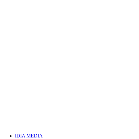
Vai
al
contenuto
IDIA MEDIA